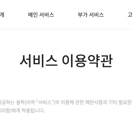
개
메인 서비스
부가 서비스
소개
상품관리
풀필먼트 서비스
쇼핑몰
쇼핑몰 관리
상품소싱 서비스
서비스 이용약관
내
주문관리
시스템 추가개발
이
차 안내
발주관리
배송관리
매장관리
제공하는 셀픽(이하 “서비스”)의 이용에 관한 제반사항과 기타 필요한
마스터 통합관리
의미함)에게 적용됩니다.
통합재고관리
영업분석관리