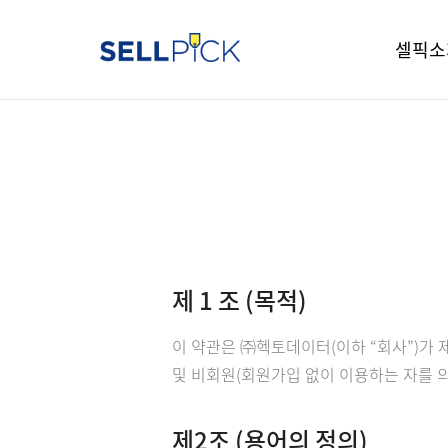
셀픽소
셀픽 
지원 
요금안
가입 절
특장점
제 1 조 (목적)
이 약관은 ㈜헥토데이터(이하 “회사”)가 
및 비회원(회원가입 없이 이용하는 자를 
제2조 (용어의 정의)