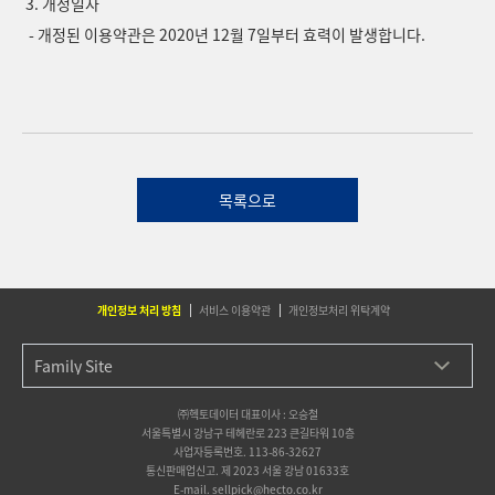
3. 개정일자
- 개정된 이용약관은 2020년 12월 7일부터 효력이 발생합니다.
목록으로
개인정보 처리 방침
서비스 이용약관
개인정보처리 위탁계약
㈜헥토데이터 대표이사 : 오승철
서울특별시 강남구 테헤란로 223 큰길타워 10층
사업자등록번호. 113-86-32627
통신판매업신고. 제 2023 서울 강남 01633호
E-mail. sellpick@hecto.co.kr